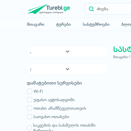
მთავარი
ტურები
სასტუმროები
ბლო
სას
მთავარი /
5* სასტუმროები
4* სასტუმროები
3* სასტუმროები
ქვემო ქართლი
დამატებითი სერვისები
ჰოსტელები
კახეთი
საოჯახო სასტუმროები
Wi-Fi
თბილისი
აპარტამენტები
უფასო ავტოსადგომი
მცხეთა-მთიანეთი
კოტეჯები
ოთახი არამწეველთათვის
შიდა ქართლი
სამცხე-ჯავახეთი
საოჯახო ოთახები
იმერეთი
საკვების და სასმელის ოთახში
მიწოდება