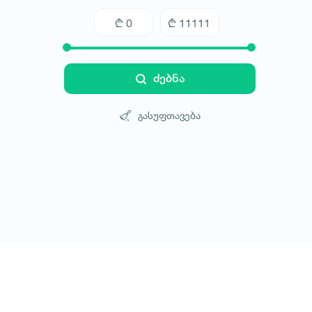
ძებნა
გასუფთავება
ტურები
სასტუმროები
ტრანსპორტი
ბლოგი
კონტ