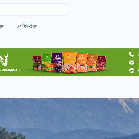
გი
კონტაქტი
მოითხოვე სასტუმრო