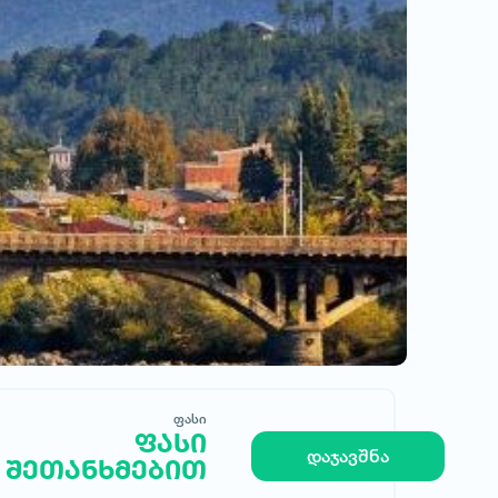
ფასი
ფასი
მოითხოვე სასტუმრო
დაჯავშნა
შეთანხმებით