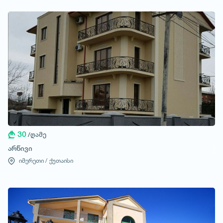
30
/ღამე
არწივი
იმერეთი /
ქუთაისი