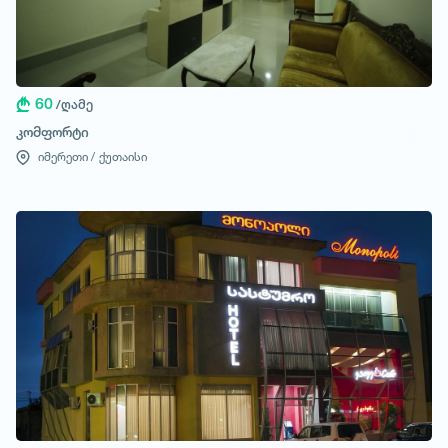
60
/ღამე
კომფორტი
იმერეთი /
ქუთაისი