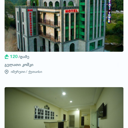
120
/ღამე
გელათი კოშკი
იმერეთი /
ქუთაისი