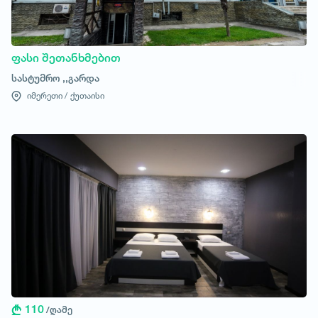
ფასი შეთანხმებით
სასტუმრო ,,გარდა
იმერეთი /
ქუთაისი
110
/ღამე