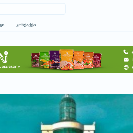
გი
კონტაქტი
მოითხოვე სასტუმრო