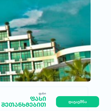
ფასი
ფასი
მოითხოვე სასტუმრო
დაჯავშნა
შეთანხმებით