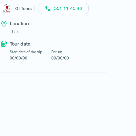
551 11 45 42
GI Tours
Location
Tbilisi
Tour date
Request a tour
Start date of the trip
Return
00/00/00
00/00/00