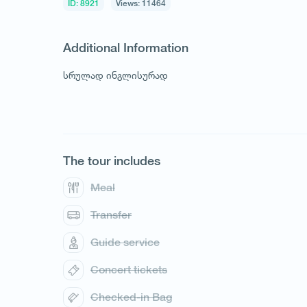
ID: 8921
Views: 11464
Additional Information
სრულად ინგლისურად
The tour includes
Meal
1
/
1
Transfer
Guide service
Concert tickets
Checked-in Bag