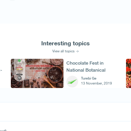
Interesting topics
View all topics
Chocolate Fest in
-
National Botanical
Garden of Georgia
Turebi Ge
13 November, 2019
მიერ