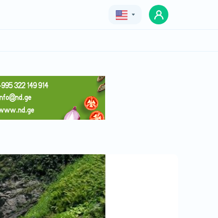
Geo
Eng
Rus