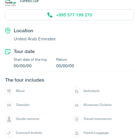
Turebi.Ge
+995 577 199 270
Location
United Arab Emirates
Tour date
Start date of the trip
Return
00/00/00
00/00/00
The tour includes
Meal
Airtickets
Transfer
Museum Tickets
Guide service
Travel insurance
Concert tickets
Hand Luggage