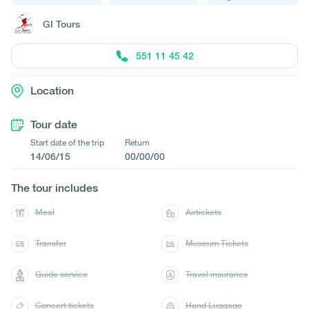
GI Tours
551 11 45 42
Location
Tour date
Start date of the trip
Return
14/06/15
00/00/00
The tour includes
Meal
Airtickets
Transfer
Museum Tickets
Guide service
Travel insurance
Concert tickets
Hand Luggage