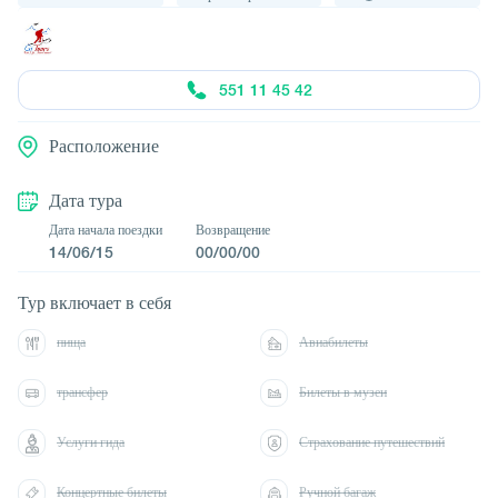
551 11 45 42
Расположение
Дата тура
Дата начала поездки
Возвращение
14/06/15
00/00/00
Тур включает в себя
пища
Авиабилеты
трансфер
Билеты в музеи
Услуги гида
Страхование путешествий
Концертные билеты
Ручной багаж