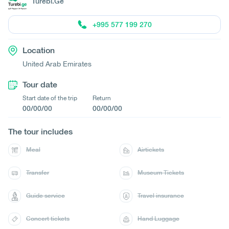
Turebi.Ge
+995 577 199 270
Location
United Arab Emirates
Tour date
Start date of the trip
Return
00/00/00
00/00/00
The tour includes
Meal
Airtickets
Transfer
Museum Tickets
Guide service
Travel insurance
Concert tickets
Hand Luggage