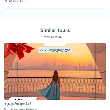
✆ 32 222 42 33;
Similar tours
View all tours
✈️ყატარი დოჰა !
United Arab Emirates