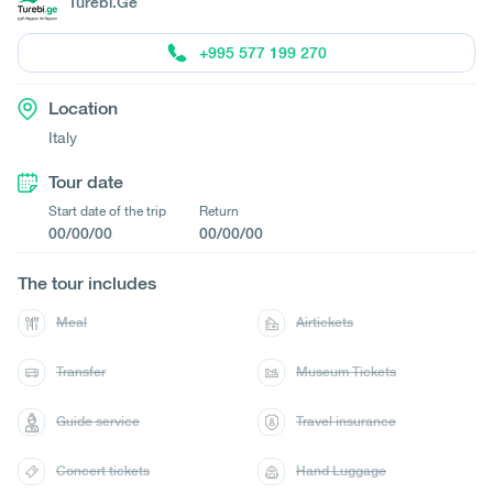
Turebi.Ge
+995 577 199 270
Location
Italy
Tour date
Start date of the trip
Return
00/00/00
00/00/00
The tour includes
Meal
Airtickets
Transfer
Museum Tickets
Guide service
Travel insurance
Concert tickets
Hand Luggage