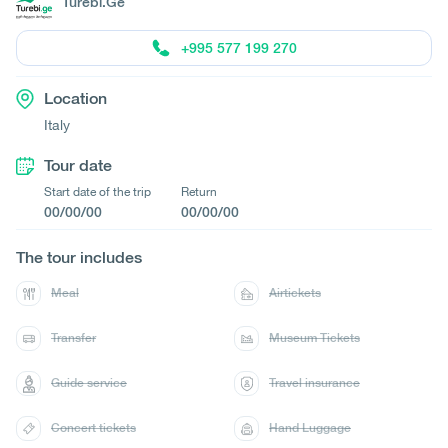
Turebi.Ge
+995 577 199 270
Location
Italy
Tour date
Start date of the trip
Return
00/00/00
00/00/00
The tour includes
Meal
Airtickets
Transfer
Museum Tickets
Guide service
Travel insurance
Concert tickets
Hand Luggage