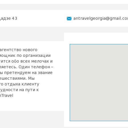
адзе 43
antravelgeorgia@gmail.c
 агентство нового
омощник по организации
ится обо всех мелочах и
вляетесь. Один телефон –
ы претендуем на звание
тешествиями. Мы
го отдыха клиенту
удности на пути к
Travel