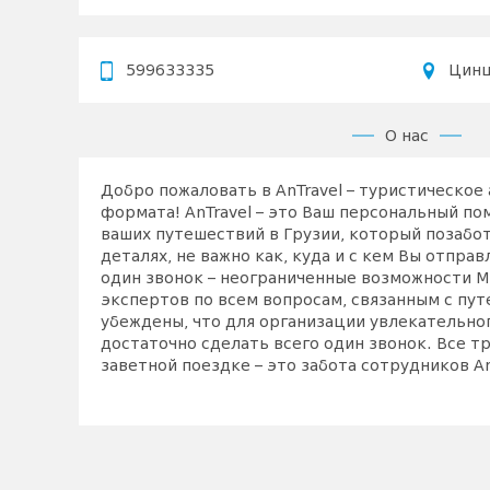
599633335
Цинц
О нас
Добро пожаловать в AnTravel – туристическое
формата! AnTravel – это Ваш персональный п
ваших путешествий в Грузии, который позабот
деталях, не важно как, куда и с кем Вы отпра
один звонок – неограниченные возможности М
экспертов по всем вопросам, связанным с пу
убеждены, что для организации увлекательно
достаточно сделать всего один звонок. Все тр
заветной поездке – это забота сотрудников An