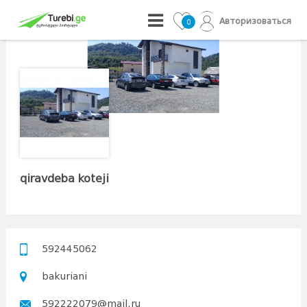
Авторизоваться
0
qiravdeba koteji
592445062
bakuriani
592222079@mail.ru