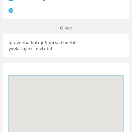
О нас
qiravdeba koteji 3-mi sadzineblit
yvela sajiro nivtebit