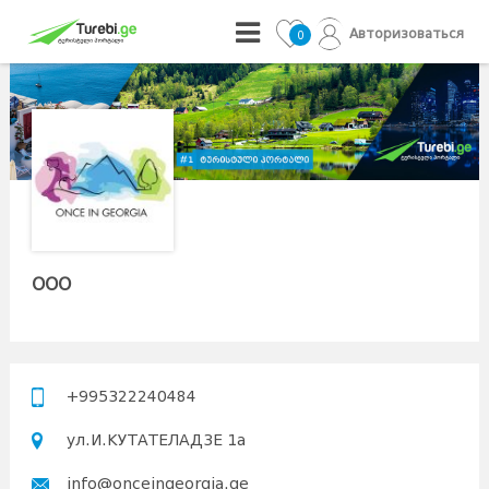
Авторизоваться
0
ООО
+995322240484
ул.И.КУТАТЕЛАДЗЕ 1а
info@onceingeorgia.ge