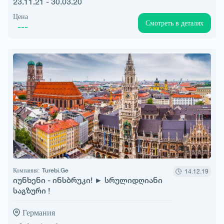
23.11.21 - 30.03.20
Цена
Смотреть в деталях
---
Компания:
Turebi.Ge
14.12.19
იუნხენი - ინსბრუკი! ► სრულიდღიანი
საგზური !
Германия