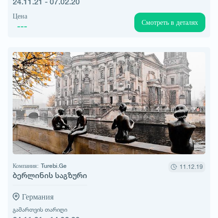
24.11.21 - 07.02.20
Цена
Смотреть в деталях
---
Компания:
Turebi.Ge
11.12.19
ბერლინის საგზური
Германия
გამართვის თარიღი