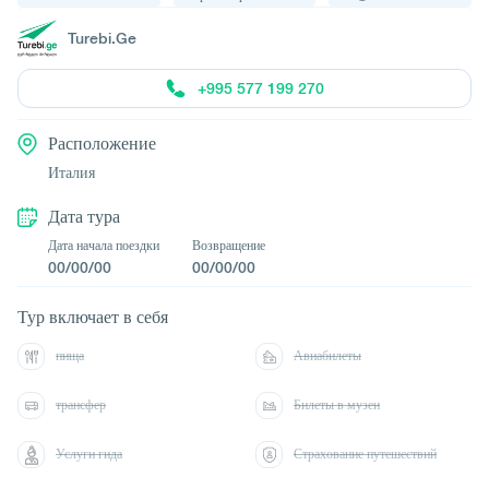
Turebi.Ge
+995 577 199 270
Расположение
Италия
Дата тура
Дата начала поездки
Возвращение
00/00/00
00/00/00
Тур включает в себя
пища
Авиабилеты
трансфер
Билеты в музеи
Услуги гида
Страхование путешествий