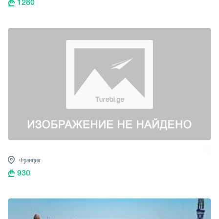
1280
Франция
930