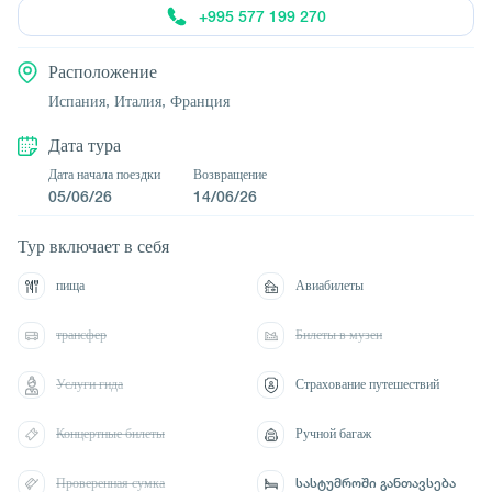
+995 577 199 270
Расположение
Испания,
Италия,
Франция
Дата тура
Дата начала поездки
Возвращение
05/06/26
14/06/26
Тур включает в себя
пища
Авиабилеты
трансфер
Билеты в музеи
Услуги гида
Страхование путешествий
Концертные билеты
Ручной багаж
Проверенная сумка
სასტუმროში განთავსება