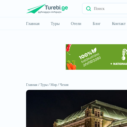
Главная
Туры
Отели
Блог
Контакт
Главная /
Туры /
Мир /
Чехия