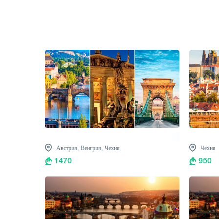
1
/
5
Австрия,
Венгрия,
Чехия
Чехия
1470
950