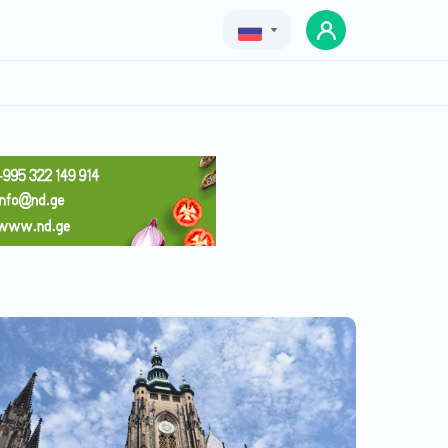
Geo
Eng
Rus