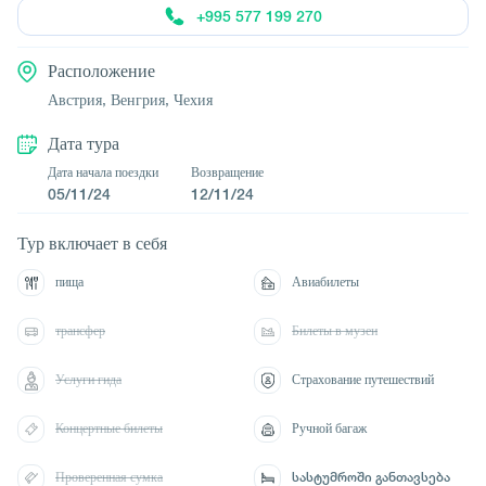
+995 577 199 270
Расположение
Австрия,
Венгрия,
Чехия
Дата тура
Дата начала поездки
Возвращение
05/11/24
12/11/24
Тур включает в себя
пища
Авиабилеты
трансфер
Билеты в музеи
Услуги гида
Страхование путешествий
Концертные билеты
Ручной багаж
Проверенная сумка
სასტუმროში განთავსება