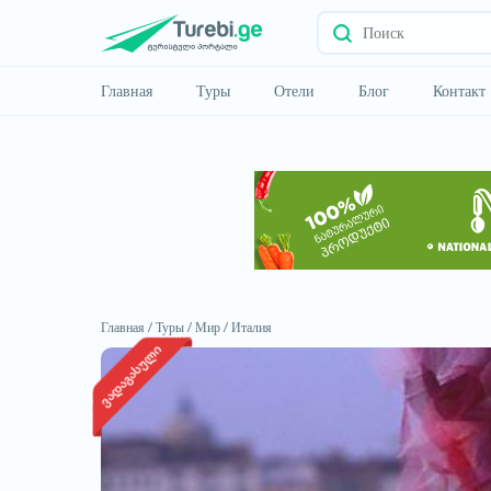
Главная
Туры
Отели
Блог
Контакт
Главная /
Туры /
Мир /
Италия
ვადაგასული