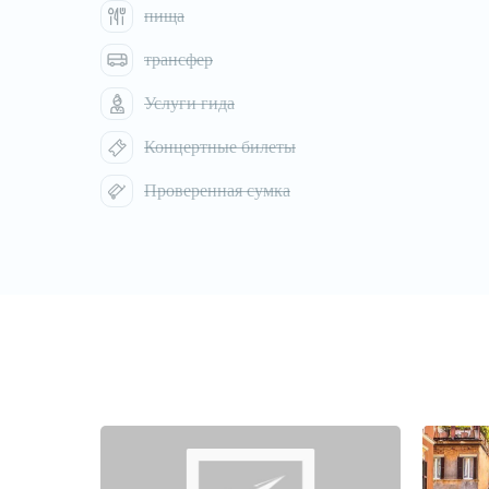
пища
трансфер
Услуги гида
Концертные билеты
1
/
1
Проверенная сумка