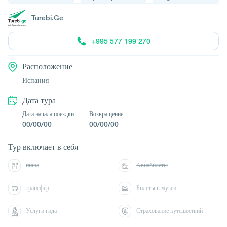
Turebi.Ge
+995 577 199 270
Расположение
Испания
Дата тура
Дата начала поездки
Возвращение
00/00/00
00/00/00
Тур включает в себя
пища
Авиабилеты
трансфер
Билеты в музеи
Услуги гида
Страхование путешествий