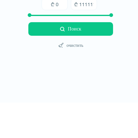
Поиск
очистить
Туры
Отели
Автомобили
Блог
Контакт
Правила сайт
© All rights reserved 2026 - დამზადებულია
-ის 