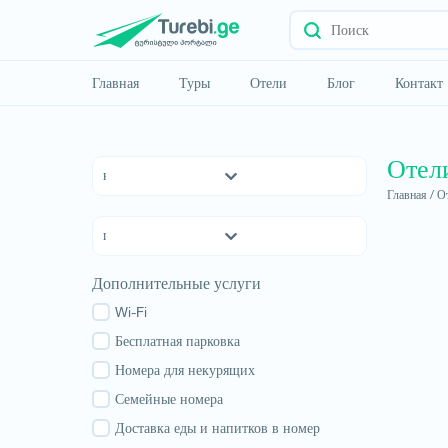
Главная
Туры
Отели
Блог
Контакт
Отел
Главная /
От
Отели 5 *
Отели 4 *
Отели 3 *
Квемо Картли
Дополнительные услуги
хостелы
Кахетия
Семейные отели
Wi-Fi
Тбилиси
апартаменты
Бесплатная парковка
Мцхета-Мтианети
Коттеджи
Номера для некурящих
Шида Картли
Самцхе-Джавахети
Семейные номера
Имеретия
Доставка еды и напитков в номер