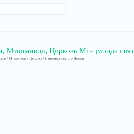
и, Мтацминда, Церковь Мтацминда свят
ели /
Мтацминда /
Церковь Мтацминда святого Давида