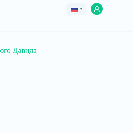
Geo
Eng
Rus
ого Давида