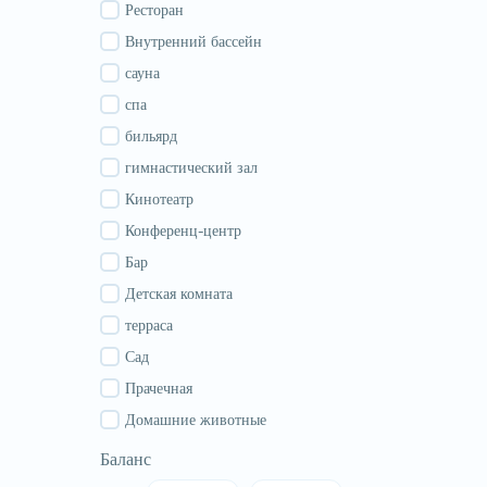
Гурия
Ресторан
Самегрело
Внутренний бассейн
Сванети
сауна
Рача
спа
Аджария
бильярд
Абхазия
гимнастический зал
Кинотеатр
Конференц-центр
Бар
Детская комната
терраса
Сад
Прачечная
Домашние животные
Баланс