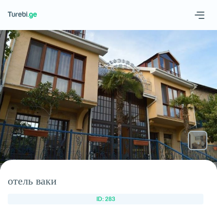
Geo
Eng
Запросить отель
отель ваки
ID: 283