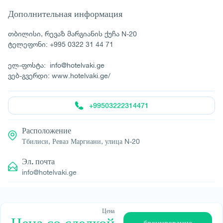
Дополнительная информация
თბილისი, რევაზ მარგიანის ქუჩა N-20
ტელეფონი: +995 0322 31 44 71
ელ-ფოსტა: info@hotelvaki.ge
ვებ-გვერდი: www.hotelvaki.ge/
+99503222314471
Расположение
Тбилиси, Реваз Маргиани, улица N-20
Эл. почта
info@hotelvaki.ge
Цена
© All rights reserved 2026 - დამზადებულია