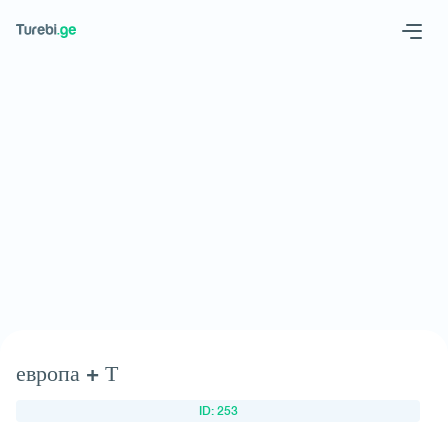
Geo
Eng
Запросить отель
европа + Т
ID: 253