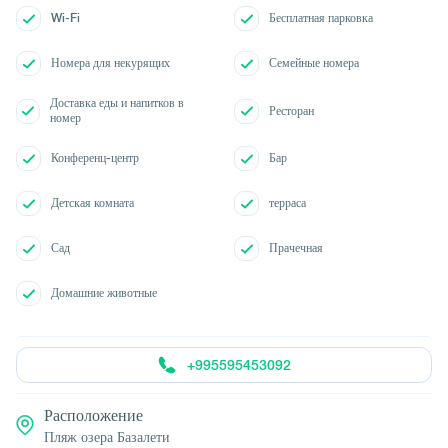
Wi-Fi
Бесплатная парковка
Номера для некурящих
Семейные номера
Доставка еды и напитков в
Ресторан
номер
Конференц-центр
Бар
Детская комната
терраса
Сад
Прачечная
Домашние животные
+995595453092
Расположение
Пляж озера Базалети