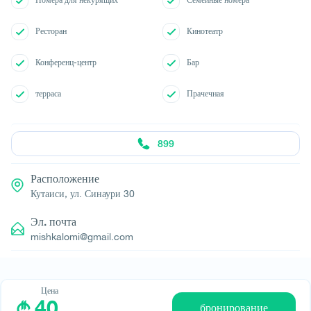
Номера для некурящих
Семейные номера
Ресторан
Кинотеатр
Конференц-центр
Бар
терраса
Прачечная
899
Расположение
Кутаиси, ул. Синаури 30
Эл. почта
mishkalomi@gmail.com
Цена
40
бронирование
© All rights reserved 2026 - დამზადებულია