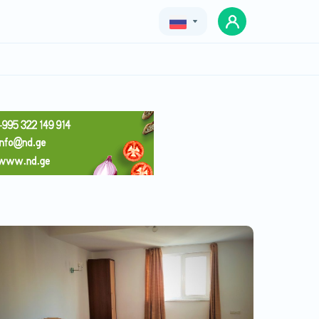
Geo
Eng
Rus
Лофт Юрий Гагарин