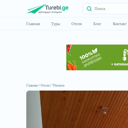
Главная
Туры
Отели
Блог
Контакт
Главная /
Отели /
Тбилиси