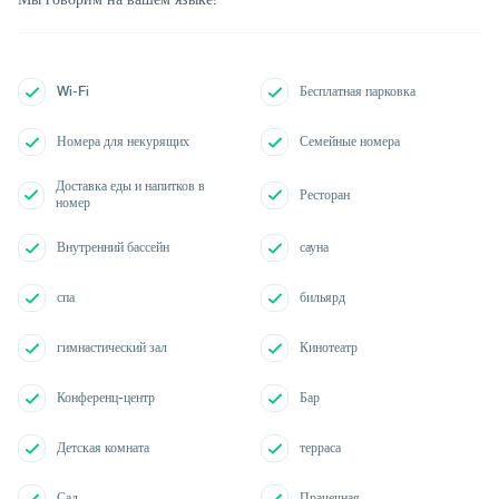
Wi-Fi
Бесплатная парковка
Номера для некурящих
Семейные номера
Доставка еды и напитков в
Ресторан
номер
Внутренний бассейн
сауна
спа
бильярд
гимнастический зал
Кинотеатр
Конференц-центр
Бар
Детская комната
терраса
Сад
Прачечная