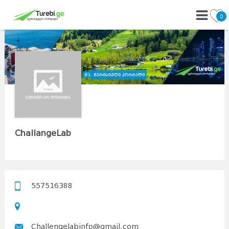
0
ChallangeLab
557516388
Challengelabinfo@gmail.com