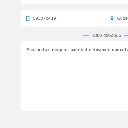
595070419
Guda
ჩვენ შესახებ
Gudauri taxi mogemsaxurebat nebismieri mimart