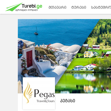
მთავარი
ტურები
სასტუმრო
პეგასი