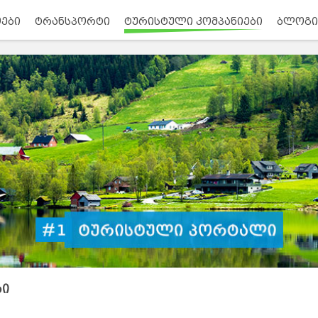
ები
ტრანსპორტი
ტურისტული კომპანიები
ბლოგი
ბი