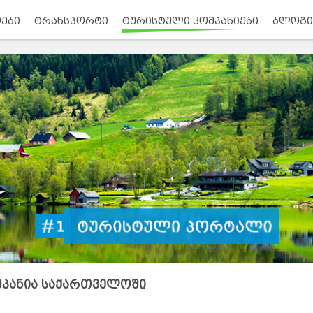
ები
ტრანსპორტი
ტურისტული კომპანიები
ბლოგი
მპანია საქართველოში