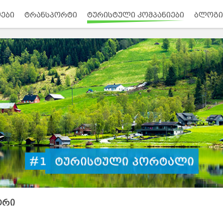
ები
ტრანსპორტი
ტურისტული კომპანიები
ბლოგი
ტრი