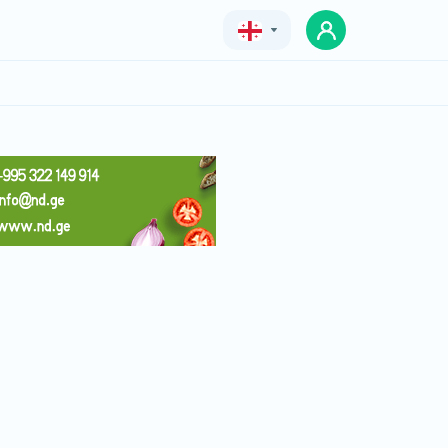
Geo
Eng
Rus