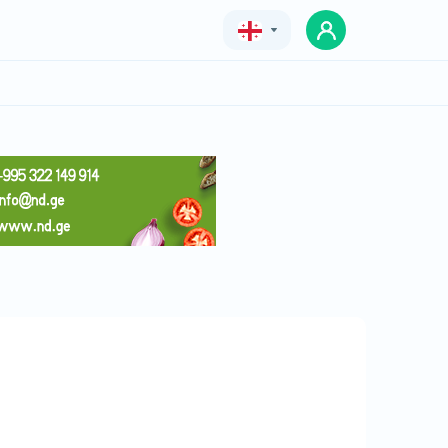
Geo
Eng
Rus