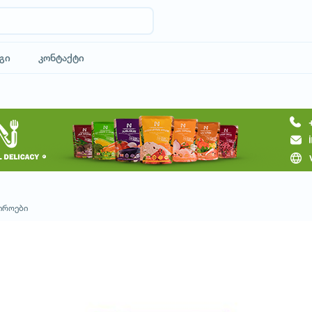
გი
კონტაქტი
მოითხოვე ტური
იროები