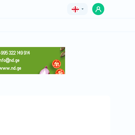
Geo
Eng
Rus