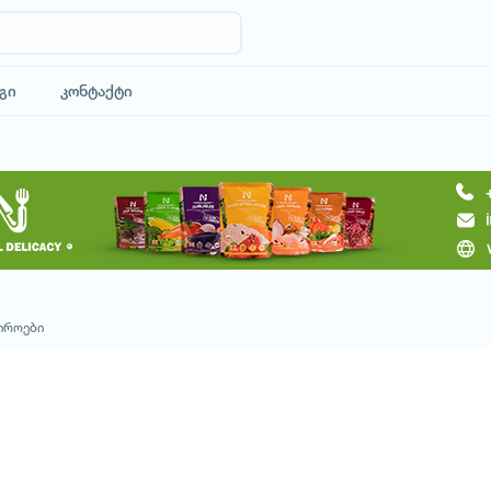
გი
კონტაქტი
მოითხოვე ტური
იროები