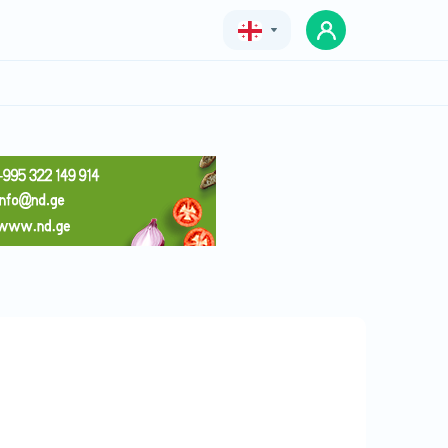
Geo
Eng
Rus