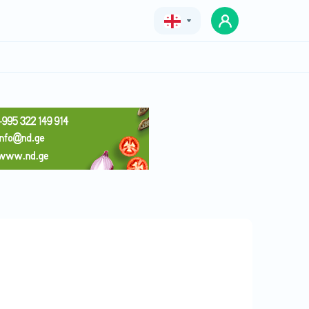
Geo
Eng
Rus