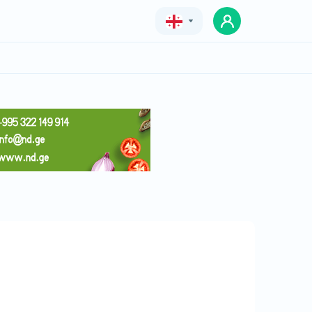
Geo
Eng
Rus