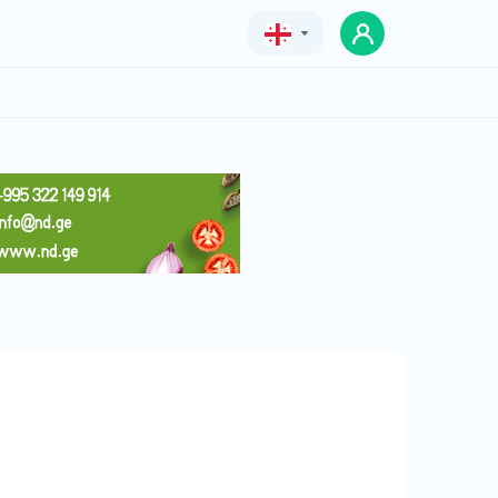
Geo
Eng
Rus