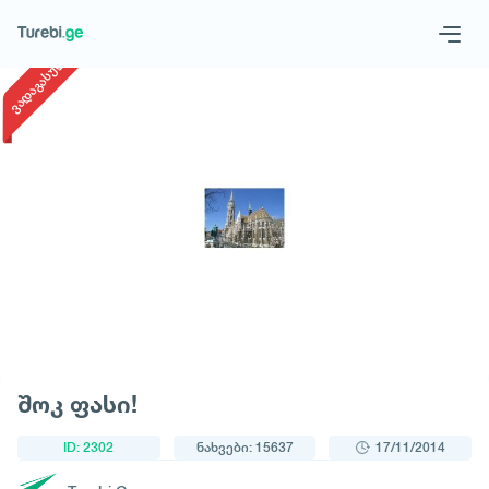
1
/
1
ვადაგასული
Geo
Eng
მოითხოვე ტური
შოკ ფასი!
ID: 2302
ნახვები: 15637
17/11/2014