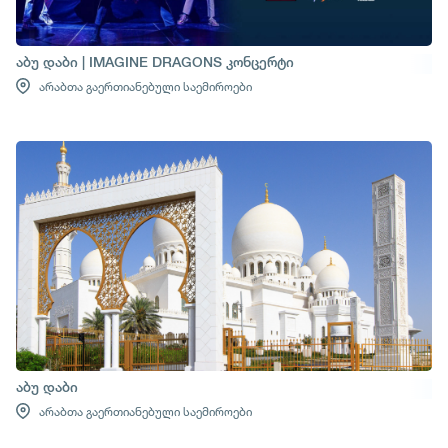
აბუ დაბი | IMAGINE DRAGONS კონცერტი
არაბთა გაერთიანებული საემიროები
აბუ დაბი
არაბთა გაერთიანებული საემიროები