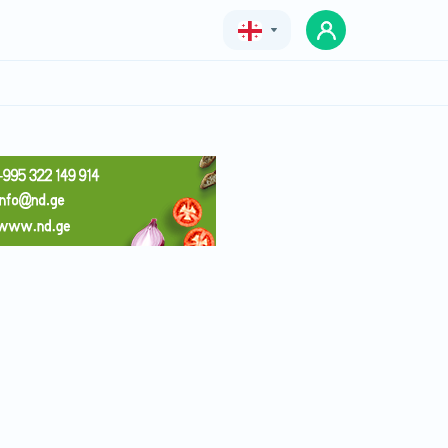
Geo
Eng
Rus