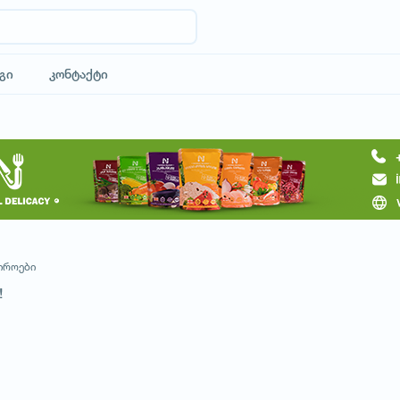
გი
კონტაქტი
მოითხოვე ტური
იროები