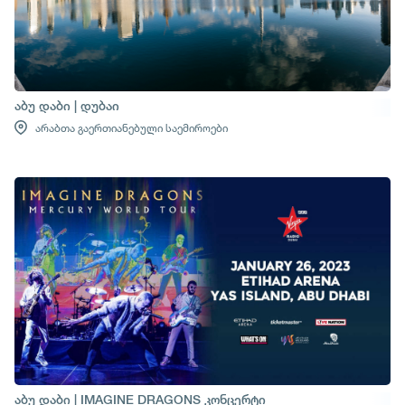
აბუ დაბი | დუბაი
არაბთა გაერთიანებული საემიროები
აბუ დაბი | IMAGINE DRAGONS კონცერტი