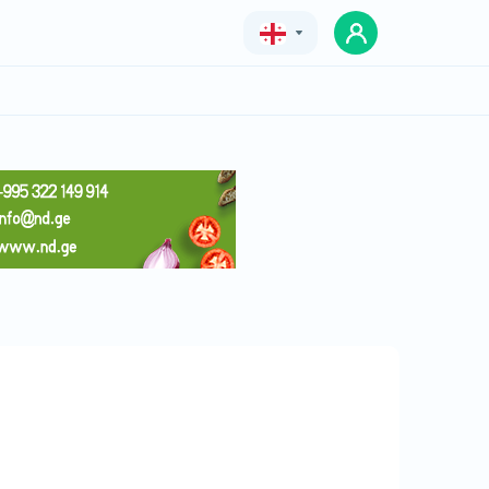
Geo
Eng
Rus