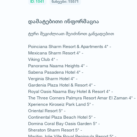
ID: 1041
ნახვები: 15571
დამატებითი ინფორმაცია
ტური შეგიძლიათ შეიძინოთ განვადებით
Poinciana Sharm Resort & Apartments 4* -
Mexicana Sharm Resort 4* -
Viking Club 4* -
Panorama Naama Heights 4* -
Sabena Pasadena Hotel 4* -
Verginia Sharm Hotel 4* -
Gardenia Plaza Hotel & Resort 4* -
Royal Oasis Naama Bay Hotel & Resort 4* -
The Three Corners Palmyra Resort Amar El Zaman 4* -
Xperience Kiroseiz Park Land 5* -
Oriental Resort 5* -
Continental Plaza Beach Hotel 5* -
Domina Coral Bay Oasis Garden 5* -
Sheraton Sharm Resort 5* -
Maritim Jolie Ville Royal Peninsula Resort 5* -