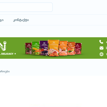
გი
კონტაქტი
მოითხოვე ტური
იროები