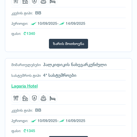
სომხეთი
ტაილანდი
BB
კვების ტიპი:
ტანზანია
პერიოდი:
10/09/2025-
14/09/2025
უზბეკეთი
ფასი:
₾ 1340
უკრაინა
უნგრეთი
ზარის მოთხოვნა
ფილიპინები
ფინეთი
ჰალკიდიკის ნახევარკუნძული
მიმართულებები
შვედეთი
4* სასტუმროები
სასტუმროს ტიპი
შვეიცარია
შოტლანდია
Lagaria Hotel
შრი ლანკა
ჩეხეთი
ჩილე
BB
კვების ტიპი:
ჩინეთი
პერიოდი:
10/09/2025-
14/09/2025
ჩრდილოეთ კორეა
ფასი:
ხორვატია
₾ 1345