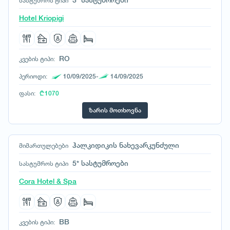
3* სასტუმროები
სასტუმროს ტიპი
ბოლივია
მიკონოსი
ბრაზილია
Hotel Kriopigi
ნისიროსი
ბულგარეთი
ოლიმპია
გერმანია
პატმოსი
დანია
RO
კვების ტიპი:
როდოსი
ეგვიპტე
სალონიკი
პერიოდი:
10/09/2025-
14/09/2025
ესპანეთი
სანტორინი
ფასი:
₾ 1070
ესტონეთი
სიმი
ვიეტნამი
ზარის მოთხოვნა
ჰალკიდიკის ნახევარკუნძული
თურქეთი
ჰიდრა
იამაიკა
ჰალკიდიკის ნახევარკუნძული
მიმართულებები
იაპონია
ინგლისი
5* სასტუმროები
სასტუმროს ტიპი
ინდოეთი
Cora Hotel & Spa
ინდონეზია
იორდანია
ირანი
BB
კვების ტიპი:
ირლანდია