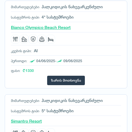
ნეპალი
ჰალკიდიკის ნახევარკუნძული
მიმართულებები
ნიდერლანდები
4* სასტუმროები
სასტუმროს ტიპი
ნორვეგია
Bianco Olympico Beach Resort
პაკისტანი
პერუ
პოლონეთი
AI
კვების ტიპი:
პორტუგალია
რუმინეთი
პერიოდი:
04/06/2025-
09/06/2025
რუსეთი
ფასი:
₾ 1330
საბერძნეთი
ზარის მოთხოვნა
სამხრეთ აფრიკა
სამხრეთ კორეა
საფრანგეთი
ჰალკიდიკის ნახევარკუნძული
მიმართულებები
სეიშელის კუნძულები
5* სასტუმროები
სასტუმროს ტიპი
სინგაპური
სლოვაკეთი
Simantro Resort
სლოვენია