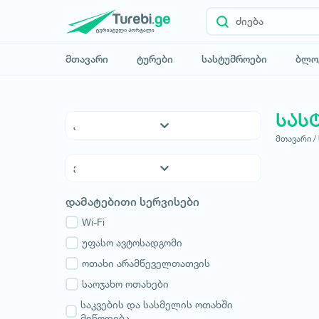
მთავარი
ტურები
სასტუმროები
ბლო
სას
მთავარი /
5* სასტუმროები
4* სასტუმროები
3* სასტუმროები
ქვემო ქართლი
დამატებითი სერვისები
ჰოსტელები
კახეთი
საოჯახო სასტუმროები
Wi-Fi
თბილისი
აპარტამენტები
უფასო ავტოსადგომი
მცხეთა-მთიანეთი
კოტეჯები
ოთახი არამწეველთათვის
შიდა ქართლი
სამცხე-ჯავახეთი
საოჯახო ოთახები
იმერეთი
საკვების და სასმელის ოთახში
მიწოდება