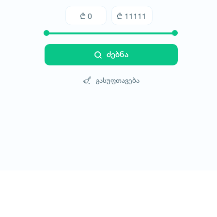
ძებნა
გასუფთავება
ტურები
სასტუმროები
ტრანსპორტი
ბლოგი
კონტ