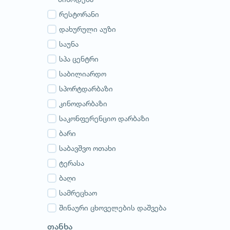
გურია
სამეგრელო
რესტორანი
სვანეთი
დახურული აუზი
რაჭა-ლეჩხუმი
საუნა
აჭარა
სპა ცენტრი
აფხაზეთი
საბილიარდო
სპორტდარბაზი
კინოდარბაზი
საკონფერენციო დარბაზი
ბარი
საბავშვო ოთახი
ტერასა
ბაღი
სამრეცხაო
შინაური ცხოველების დაშვება
თანხა