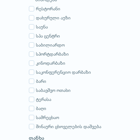
გურია
სამეგრელო
რესტორანი
სვანეთი
დახურული აუზი
რაჭა-ლეჩხუმი
საუნა
აჭარა
სპა ცენტრი
აფხაზეთი
საბილიარდო
სპორტდარბაზი
კინოდარბაზი
საკონფერენციო დარბაზი
ბარი
საბავშვო ოთახი
ტერასა
ბაღი
სამრეცხაო
შინაური ცხოველების დაშვება
თანხა