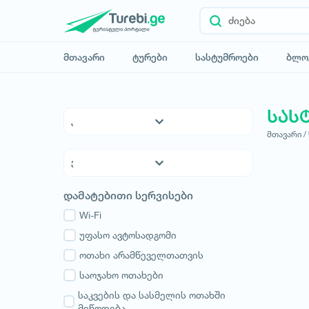
მთავარი
ტურები
სასტუმროები
ბლო
სას
მთავარი /
5* სასტუმროები
4* სასტუმროები
3* სასტუმროები
ქვემო ქართლი
დამატებითი სერვისები
ჰოსტელები
კახეთი
საოჯახო სასტუმროები
Wi-Fi
თბილისი
აპარტამენტები
უფასო ავტოსადგომი
მცხეთა-მთიანეთი
კოტეჯები
ოთახი არამწეველთათვის
შიდა ქართლი
სამცხე-ჯავახეთი
საოჯახო ოთახები
იმერეთი
საკვების და სასმელის ოთახში
მიწოდება