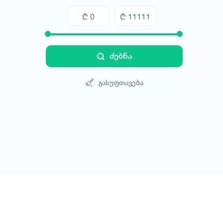
ძებნა
გასუფთავება
ტურები
სასტუმროები
ტრანსპორტი
ბლოგი
კონტ