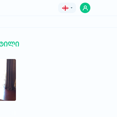
Geo
Eng
Rus
ატილი