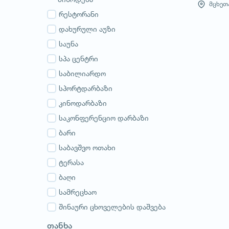
გურია
მცხეთა
სამეგრელო
რესტორანი
სვანეთი
დახურული აუზი
რაჭა-ლეჩხუმი
საუნა
აჭარა
სპა ცენტრი
აფხაზეთი
საბილიარდო
სპორტდარბაზი
კინოდარბაზი
საკონფერენციო დარბაზი
ბარი
საბავშვო ოთახი
ტერასა
ბაღი
სამრეცხაო
შინაური ცხოველების დაშვება
თანხა