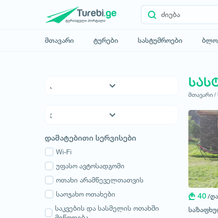
მთავარი
ტურები
სასტუმროები
ბლო
სას
მთავარი /
5* სასტუმროები
4* სასტუმროები
3* სასტუმროები
ქვემო ქართლი
დამატებითი სერვისები
ჰოსტელები
კახეთი
საოჯახო სასტუმროები
Wi-Fi
თბილისი
აპარტამენტები
უფასო ავტოსადგომი
მცხეთა-მთიანეთი
კოტეჯები
ოთახი არამწეველთათვის
შიდა ქართლი
სამცხე-ჯავახეთი
საოჯახო ოთახები
40
/ღ
იმერეთი
საკვების და სასმელის ოთახში
საზაფხ
მიწოდება