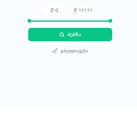
ძებნა
გასუფთავება
ტურები
სასტუმროები
ტრანსპორტი
ბლოგი
კონტ